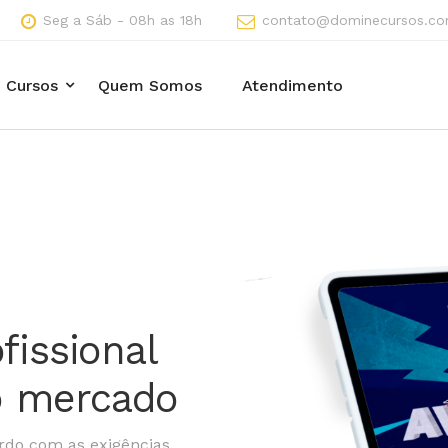
Seg a Sáb - 08h as 18h
contato@dominecursos.co
Cursos
Quem Somos
Atendimento
fissional
o mercado
rdo com as exigências