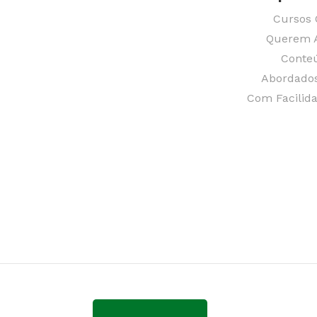
Cursos 
Querem A
Conteú
Abordados
Com Facilid