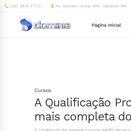
(34) 3813-7770
Av. Gustavo Rosa, 490, Vazante-MG
Página Inicial
Cursos
A Qualificação Pro
mais completa d
O conteúdo de nossos cursos estão de aco