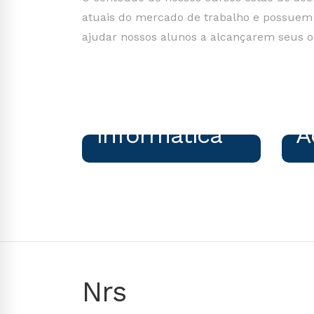
atuais do mercado de trabalho e possuem 
ajudar nossos alunos a alcançarem seus ob
cursos na área de
cur
"Cursos de informática
Informática
A
são essenciais para
ad
acompanhar a evolução
p
tecnológica."
Nrs