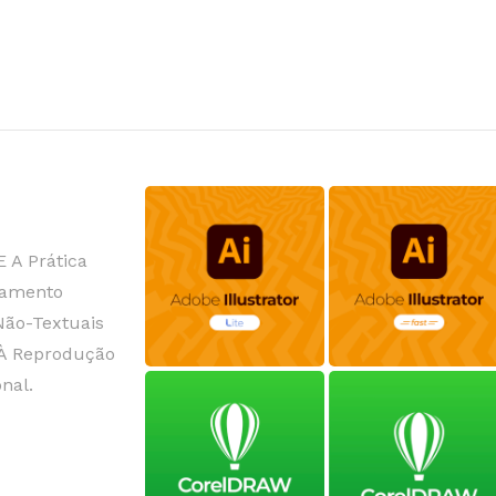
 A Prática
enamento
Não-Textuais
À Reprodução
nal.