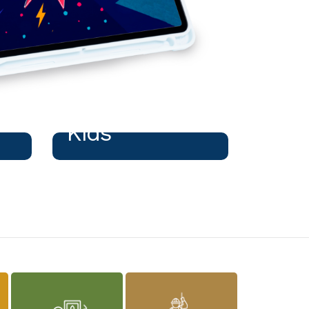
cursos na área
o a
"Cursos para crianças
Kids
estimulam o
desenvolvimento pessoal
desde cedo."