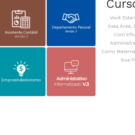
Curs
Você Esta
Essa Área. 
Com Efic
Administra
Como Matemáti
Sua F